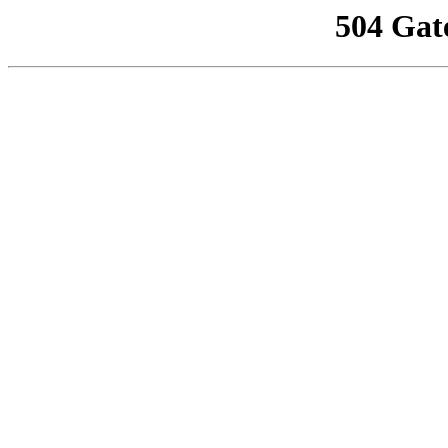
504 Gat